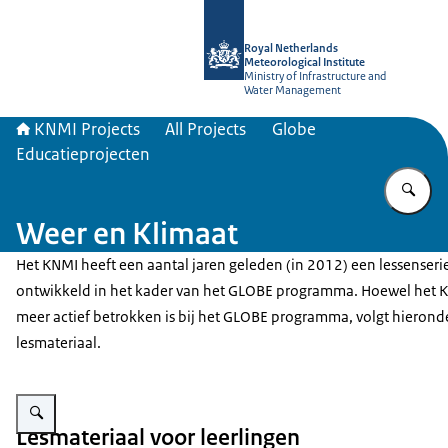
To the homepage of KNMI Projects
Royal Netherlands
Meteorological Institute
Ministry of Infrastructure and
Water Management
KNMI Projects
All Projects
Globe
Educatieprojecten
En
Weer en Klimaat
Het KNMI heeft een aantal jaren geleden (in 2012) een lessenseri
ontwikkeld in het kader van het GLOBE programma. Hoewel het K
meer actief betrokken is bij het GLOBE programma, volgt hierond
lesmateriaal.
Enlarge image Lesmateriaal voor leerlingen
Lesmateriaal voor leerlingen