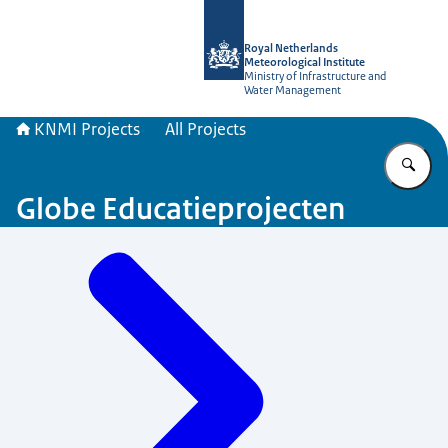
To the homepage of KNMI Projects
Royal Netherlands
Meteorological Institute
Ministry of Infrastructure and
Water Management
KNMI Projects
All Projects
En
Globe Educatieprojecten
Menu