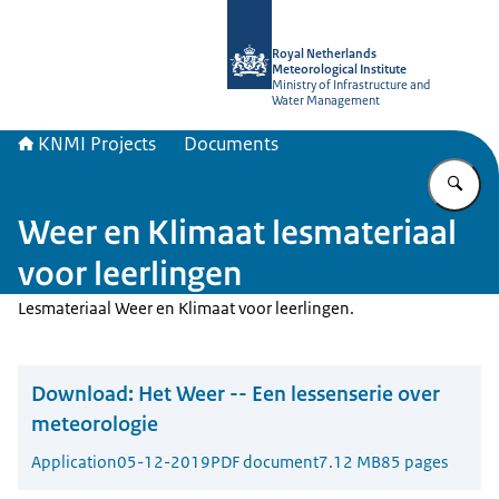
To the homepage of KNMI Projects
Royal Netherlands
Meteorological Institute
Ministry of Infrastructure and
Water Management
KNMI Projects
Documents
En
Weer en Klimaat lesmateriaal
voor leerlingen
Lesmateriaal Weer en Klimaat voor leerlingen.
Download:
Het Weer -- Een lessenserie over
meteorologie
Application
05-12-2019
PDF document
7.12 MB
85 pages