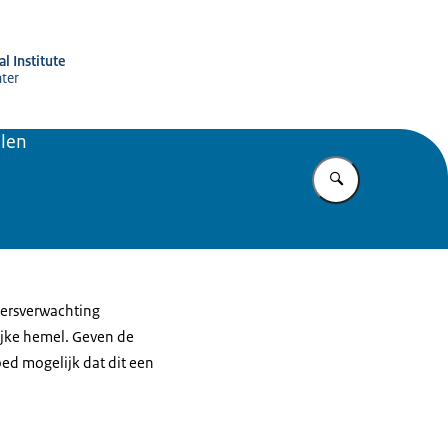
l Institute
ater
len
Enter what yo
eersverwachting
jke hemel. Geven de
ed mogelijk dat dit een