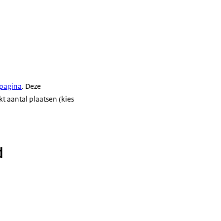
 pagina
. Deze
t aantal plaatsen (kies
d