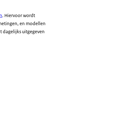
n
. Hiervoor wordt
metingen, en modellen
t dagelijks uitgegeven