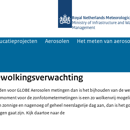
To the homepage of KNMI Projects
Royal Netherlands Meteorologica
Ministry of Infrastructure and W
Management
ucatieprojecten
Aerosolen
Het meten van aeroso
ewolkingsverwachting
iden voor GLOBE Aerosolen metingen dan is het bijhouden van de w
 moment voor de zonfotometermetingen is een zo wolkenvrij mogeli
 zonnige en nagenoeg of geheel neerslagvrije dag aan, dan is het go
en gaat zijn. Kijk daartoe naar de